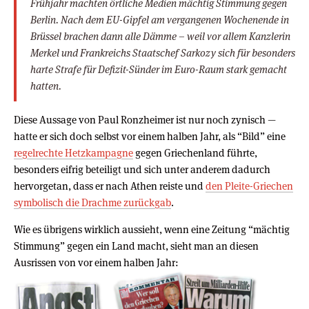
Frühjahr machten örtliche Medien mächtig Stimmung gegen
Berlin. Nach dem EU-Gipfel am vergangenen Wochenende in
Brüssel brachen dann alle Dämme – weil vor allem Kanzlerin
Merkel und Frankreichs Staatschef Sarkozy sich für besonders
harte Strafe für Defizit-Sünder im Euro-Raum stark gemacht
hatten.
Diese Aussage von Paul Ronzheimer ist nur noch zynisch —
hatte er sich doch selbst vor einem halben Jahr, als “Bild” eine
regelrechte Hetzkampagne
gegen Griechenland führte,
besonders eifrig beteiligt und sich unter anderem dadurch
hervorgetan, dass er nach Athen reiste und
den Pleite-Griechen
symbolisch die Drachme zurückgab
.
Wie es übrigens wirklich aussieht, wenn eine Zeitung “mächtig
Stimmung” gegen ein Land macht, sieht man an diesen
Ausrissen von vor einem halben Jahr: