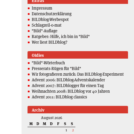
Extras
Impressum
Datenschutzerklärung
BILDblog-Werbespot
Schlagzeil-o-mat
"Bild"-Auflage
Ratgeber: Hilfe, ich bin in "Bild"
Wer liest BILDblog?
Oldies
"Bild"-Wörterbuch
Presserats-Rügen für "Bild"
Wir fotografieren zurück: Das BILDblog-Experiment
Advent 2006: BILDblog-Adventskalender
Advent 2007: BILDblogger für einen Tag
Weihnachten 2008: BILDblog vor 40 Jahren
Advent 2011: BILDblog classics
Archiv
August 2026
M
D
M
D
F
S
S
1
2