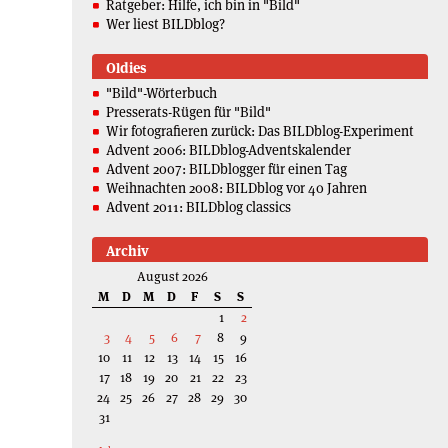
Ratgeber: Hilfe, ich bin in "Bild"
Wer liest BILDblog?
Oldies
"Bild"-Wörterbuch
Presserats-Rügen für "Bild"
Wir fotografieren zurück: Das BILDblog-Experiment
Advent 2006: BILDblog-Adventskalender
Advent 2007: BILDblogger für einen Tag
Weihnachten 2008: BILDblog vor 40 Jahren
Advent 2011: BILDblog classics
Archiv
August 2026
M
D
M
D
F
S
S
1
2
3
4
5
6
7
8
9
10
11
12
13
14
15
16
17
18
19
20
21
22
23
24
25
26
27
28
29
30
31