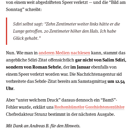
von einem weit abgedrifteten Speer verletzt — und die “Bild am
Sonntag” schreibt:
Sdiri selbst sagt: “Zehn Zentimeter weiter links hätte er die
Lunge getroffen. 20 Zentimeter höher den Hals. Ich habe
Glück gehabt.”
Nun. Wie man in
anderen
Medien
nachlesen
kann, stammt das
angebliche Sdiri-Zitat offensichtlich
gar nicht von Salim Sdiri,
sondern von Roman Sebrle
, der
im Januar
ebenfalls von
einem Speer verletzt worden war. Die Nachrichtenagentur sid
verbreitete das Sebrle-Zitat bereits am Samstagmittag
um 12.54
Uhr
.
Aber “unter welchem Druck” daraus dennoch ein “BamS”-
Fehler wurde, erklärt uns
Rechenkünstler
Geschichtenerzähler
Chefredakteur Strunz bestimmt in der nächsten Ausgabe.
Mit Dank an Andreas B. für den Hinweis.