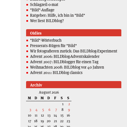
Schlagzeil-o-mat
"Bild"-Auflage
Ratgeber: Hilfe, ich bin in "Bild"
Wer liest BILDblog?
Oldies
"Bild"-Wörterbuch
Presserats-Rügen für "Bild"
Wir fotografieren zurück: Das BILDblog-Experiment
Advent 2006: BILDblog-Adventskalender
Advent 2007: BILDblogger für einen Tag
Weihnachten 2008: BILDblog vor 40 Jahren
Advent 2011: BILDblog classics
Archiv
August 2026
M
D
M
D
F
S
S
1
2
3
4
5
6
7
8
9
10
11
12
13
14
15
16
17
18
19
20
21
22
23
24
25
26
27
28
29
30