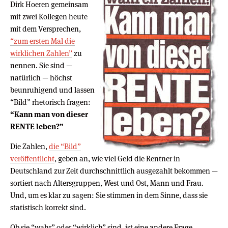
Dirk Hoeren gemeinsam
mit zwei Kollegen heute
mit dem Versprechen,
“zum ersten Mal die
wirklichen Zahlen”
zu
nennen. Sie sind —
natürlich — höchst
beunruhigend und lassen
“Bild” rhetorisch fragen:
“Kann man von dieser
RENTE leben?”
Die Zahlen,
die “Bild”
veröffentlicht
, geben an, wie viel Geld die Rentner in
Deutschland zur Zeit durchschnittlich ausgezahlt bekommen —
sortiert nach Altersgruppen, West und Ost, Mann und Frau.
Und, um es klar zu sagen: Sie stimmen in dem Sinne, dass sie
statistisch korrekt sind.
Ob sie “wahr” oder “wirklich” sind, ist eine andere Frage.