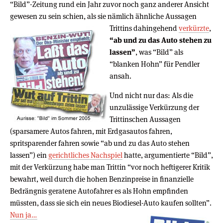
“Bild”-Zeitung rund ein Jahr zuvor noch ganz anderer Ansicht
gewesen zu sein schien, als sie nämlich ähnliche
Aussagen
Trittins dahingehend
verkürzte
,
“ab und zu das Auto stehen zu
lassen”
, was “Bild” als
“blanken Hohn” für Pendler
ansah.
Und nicht nur das: Als die
unzulässige Verkürzung der
Trittinschen Aussagen
(sparsamere Autos fahren, mit Erdgasautos fahren,
spritsparender fahren sowie “ab und zu das Auto stehen
lassen”) ein
gerichtliches Nachspiel
hatte, argumentierte “Bild”,
mit der Verkürzung habe man Trittin “vor noch heftigerer Kritik
bewahrt, weil durch die hohen Benzinpreise in finanzielle
Bedrängnis geratene Autofahrer es als Hohn empfinden
müssten, dass sie sich ein neues Biodiesel-Auto
kaufen sollten”.
Nun ja…