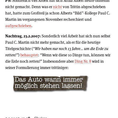
PS:
Sonderlich viel Arbeit hat sich Attila Albert heute ohnehin
nicht gemacht. Denn was er
nicht
von Trittin abgeschrieben
hat, hatte zum Großteil ja schon Alberts “Bild”-Kollege Paul C.
Martin im vergangenen November recherchiert und
aufgeschrieben
.
Nachtrag, 23.2.2007:
Sonderlich viel Arbeit hat sich nun selbst
Paul C. Martin nicht mehr gemacht, als er für die heutige
Titelgeschichte (
“Wir haben nur noch 13 Jahre… um die Erde zu
retten!”
)
behauptet
: “Wenn wir diese 10 Dinge tun, können wir
die Erde noch retten!” Insbesondere aber
Ding Nr. 8
wird in
seiner Formulierung immer trittiniger: