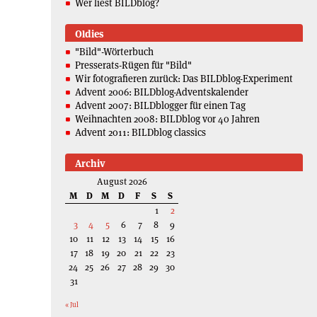
Wer liest BILDblog?
Oldies
"Bild"-Wörterbuch
Presserats-Rügen für "Bild"
Wir fotografieren zurück: Das BILDblog-Experiment
Advent 2006: BILDblog-Adventskalender
Advent 2007: BILDblogger für einen Tag
Weihnachten 2008: BILDblog vor 40 Jahren
Advent 2011: BILDblog classics
Archiv
August 2026
M
D
M
D
F
S
S
1
2
3
4
5
6
7
8
9
10
11
12
13
14
15
16
17
18
19
20
21
22
23
24
25
26
27
28
29
30
31
« Jul