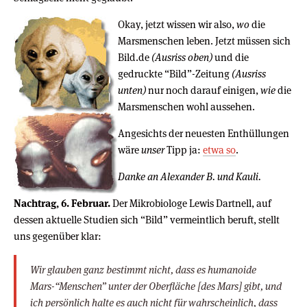
Okay, jetzt wissen wir also,
wo
die
Marsmenschen leben. Jetzt müssen sich
Bild.de
(Ausriss oben)
und die
gedruckte “Bild”-Zeitung
(Ausriss
unten)
nur noch darauf einigen,
wie
die
Marsmenschen wohl aussehen.
Angesichts der neuesten Enthüllungen
wäre
unser
Tipp ja:
etwa so
.
Danke an Alexander B. und Kauli.
Nachtrag, 6. Februar.
Der Mikrobiologe Lewis Dartnell, auf
dessen aktuelle Studien sich “Bild” vermeintlich beruft, stellt
uns gegenüber klar:
Wir glauben ganz bestimmt nicht, dass es humanoide
Mars-“Menschen” unter der Oberfläche [des Mars] gibt, und
ich persönlich halte es auch nicht für wahrscheinlich, dass