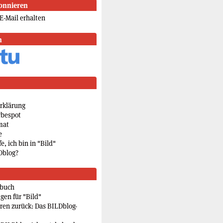
onnieren
E-Mail erhalten
n
rklärung
rbespot
mat
e
e, ich bin in "Bild"
Dblog?
rbuch
gen für "Bild"
eren zurück: Das BILDblog-