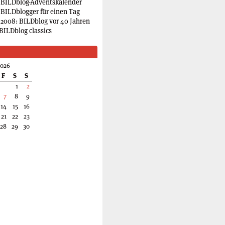
 BILDblog-Adventskalender
 BILDblogger für einen Tag
2008: BILDblog vor 40 Jahren
BILDblog classics
2026
F
S
S
1
2
7
8
9
14
15
16
21
22
23
28
29
30