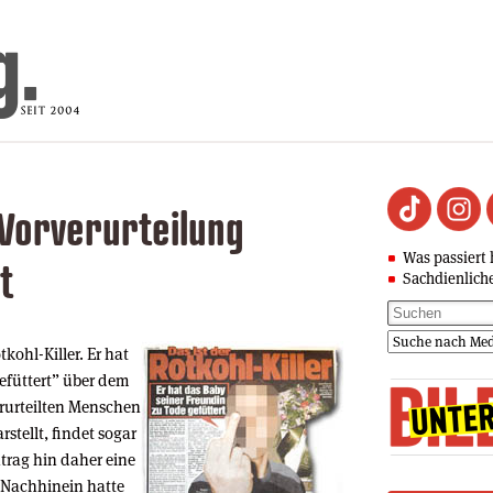
 Vorverurteilung
Was passiert 
t
Sachdienlich
tkohl-Killer. Er hat
efüttert” über dem
erurteilten Menschen
stellt, findet sogar
ntrag hin daher eine
 Nachhinein hatte