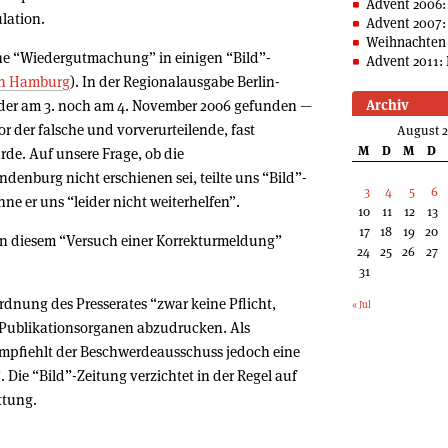
Advent 2006:
ulation.
Advent 2007:
Weihnachten 
che “Wiedergutmachung” in einigen “Bild”-
Advent 2011: 
in Hamburg
). In der Regionalausgabe Berlin-
eder am 3. noch am 4. November 2006 gefunden —
Archiv
 der falsche und vorverurteilende, fast
August 
M
D
M
D
urde. Auf unsere Frage, ob die
enburg nicht erschienen sei, teilte uns “Bild”-
3
4
5
6
ne er uns “leider nicht weiterhelfen”.
10
11
12
13
17
18
19
20
 in diesem “Versuch einer Korrekturmeldung”
24
25
26
27
31
dnung des Presserates “zwar keine Pflicht,
« Jul
n Publikationsorganen abzudrucken. Als
empfiehlt der Beschwerdeausschuss jedoch eine
 Die “Bild”-Zeitung verzichtet in der Regel auf
ttung.