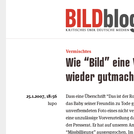
Vermischtes
Wie “Bild” eine
wieder gutmach
25.1.2007, 18:56
Dass eine Überschrift “Das ist der Ro
lupo
das Baby seiner Freundin zu Tode g
unverfremdeten Foto eines nicht v
eine unzulässige Vorverurteilung dar
der Presserat. Er hat auf unseren A
“Missbilligung” ausgesprochen. Im