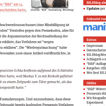
BILDblog ab
n “Bild” am 14.
Updates
per 
beschrieben hatte
,
Gehostet vo
 Beschwerdeausschusses (eine Missbilligung ist
den” Verstoßes gegen den Pressekodex, aber für
ist die Argumentation der Rechtsabteilung der
Extras
e erklärte, das Verfahren sei “wegen
Impressum
u erklären”. Die “Wiedergutmachung” habe
Datenschutze
November 2006 einen Artikel veröffentlichte, in
BILDblog-We
Schlagzeil-o-
"Bild"-Auflag
Ratgeber: Hilf
gesetzten Schluckreflexes aufgrund des Schüttelns
Wer liest BIL
tet hatte, weil Markus V. es mit Rotkohl gefüttert
it zu einem Zeitpunkt zum Täter gemacht, als das
Oldies
estgestellt hatte.”
"Bild"-Wörte
Presserats-Rü
Wir fotografi
e Formulierungen. Und anzunehmen, dass diese
Experiment
Zeitpunkt bereits laufenden Presserats-Verfahren