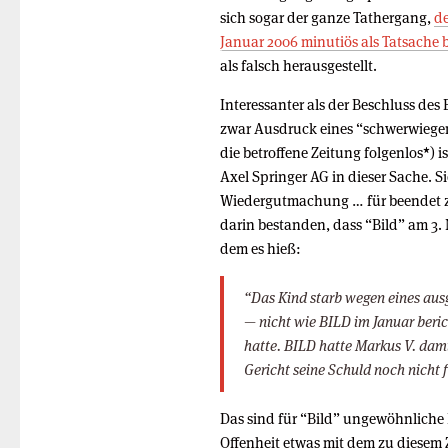
sich sogar der ganze Tathergang,
de
Januar 2006 minutiös als Tatsache 
als falsch herausgestellt.
Interessanter als der Beschluss des
zwar Ausdruck eines “schwerwiegen
die betroffene Zeitung folgenlos
*
) 
Axel Springer AG in dieser Sache. Si
Wiedergutmachung … für beendet z
darin bestanden, dass “Bild” am 3. 
dem es hieß:
“Das Kind starb wegen eines aus
— nicht wie BILD im Januar berich
hatte. BILD hatte Markus V. dam
Gericht seine Schuld noch nicht f
Das sind für “Bild” ungewöhnlich
Offenheit etwas mit dem zu diesem 