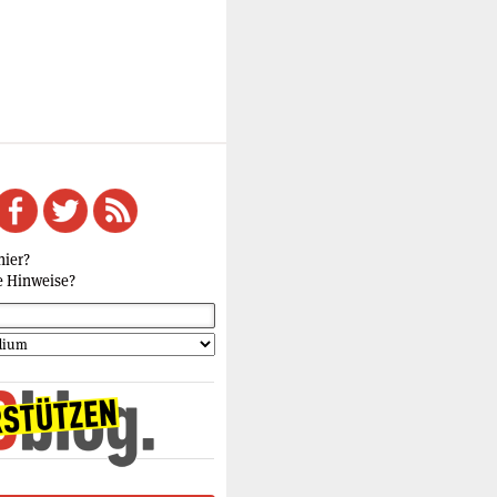
hier?
e Hinweise?