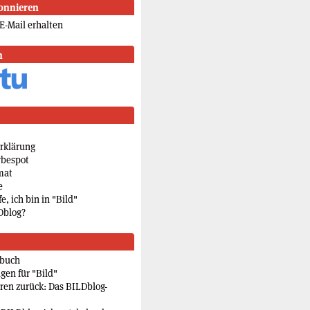
onnieren
E-Mail erhalten
n
rklärung
rbespot
mat
e
e, ich bin in "Bild"
Dblog?
rbuch
gen für "Bild"
eren zurück: Das BILDblog-