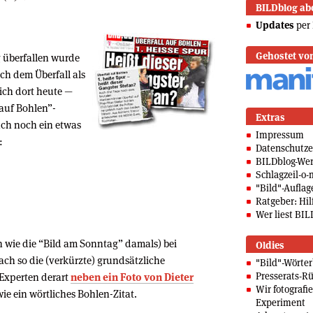
BILDblog ab
Updates
per 
Gehostet vo
überfallen wurde
ch dem Überfall als
sich dort heute —
 auf Bohlen”-
Extras
ch noch ein etwas
Impressum
:
Datenschutze
BILDblog-We
Schlagzeil-o-
"Bild"-Auflag
Ratgeber: Hilf
Wer liest BIL
h wie die “Bild am Sonntag” damals) bei
Oldies
ach so die (verkürzte) grundsätzliche
"Bild"-Wörte
Presserats-Rü
Experten derart
neben ein Foto von Dieter
Wir fotografi
wie ein wörtliches Bohlen-Zitat.
Experiment