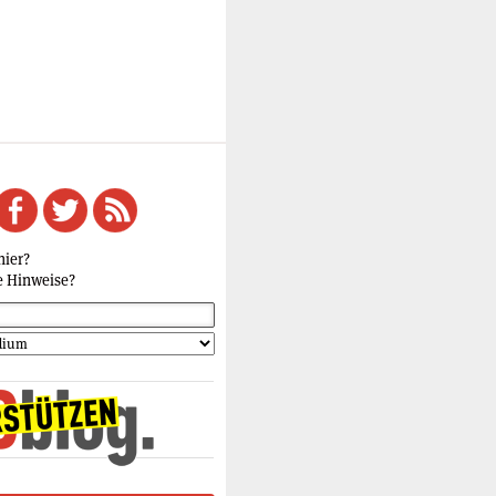
hier?
e Hinweise?