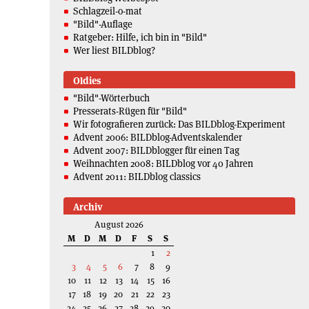
Schlagzeil-o-mat
"Bild"-Auflage
Ratgeber: Hilfe, ich bin in "Bild"
Wer liest BILDblog?
Oldies
"Bild"-Wörterbuch
Presserats-Rügen für "Bild"
Wir fotografieren zurück: Das BILDblog-Experiment
Advent 2006: BILDblog-Adventskalender
Advent 2007: BILDblogger für einen Tag
Weihnachten 2008: BILDblog vor 40 Jahren
Advent 2011: BILDblog classics
Archiv
August 2026
M
D
M
D
F
S
S
1
2
3
4
5
6
7
8
9
10
11
12
13
14
15
16
17
18
19
20
21
22
23
24
25
26
27
28
29
30