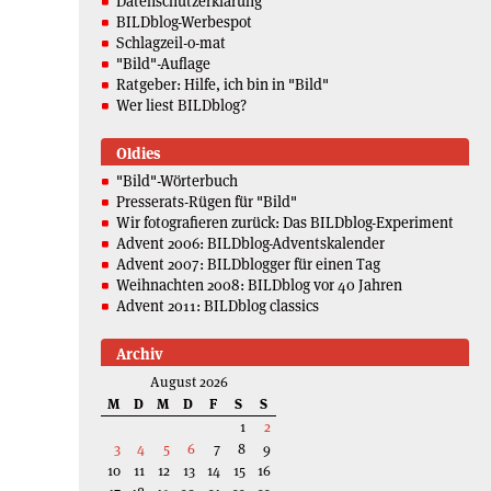
Datenschutzerklärung
BILDblog-Werbespot
Schlagzeil-o-mat
"Bild"-Auflage
Ratgeber: Hilfe, ich bin in "Bild"
Wer liest BILDblog?
Oldies
"Bild"-Wörterbuch
Presserats-Rügen für "Bild"
Wir fotografieren zurück: Das BILDblog-Experiment
Advent 2006: BILDblog-Adventskalender
Advent 2007: BILDblogger für einen Tag
Weihnachten 2008: BILDblog vor 40 Jahren
Advent 2011: BILDblog classics
Archiv
August 2026
M
D
M
D
F
S
S
1
2
3
4
5
6
7
8
9
10
11
12
13
14
15
16