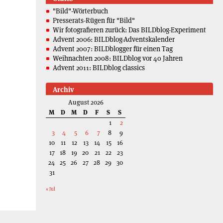
"Bild"-Wörterbuch
Presserats-Rügen für "Bild"
Wir fotografieren zurück: Das BILDblog-Experiment
Advent 2006: BILDblog-Adventskalender
Advent 2007: BILDblogger für einen Tag
Weihnachten 2008: BILDblog vor 40 Jahren
Advent 2011: BILDblog classics
Archiv
August 2026
M
D
M
D
F
S
S
1
2
3
4
5
6
7
8
9
10
11
12
13
14
15
16
17
18
19
20
21
22
23
24
25
26
27
28
29
30
31
« Jul