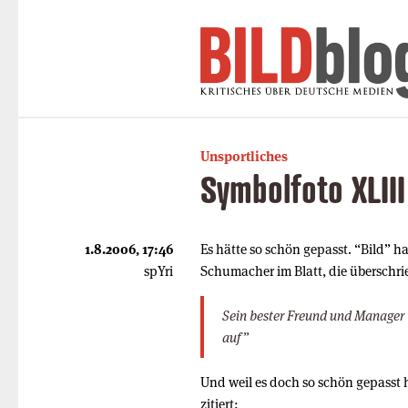
Unsportliches
Symbolfoto XLIII
1.8.2006, 17:46
Es hätte so schön gepasst. “Bild” h
spYri
Schumacher im Blatt, die überschrie
Sein bester Freund und Manager W
auf”
Und weil es doch so schön gepasst hä
zitiert: