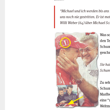
“Michael und ich werden bis an
uns noch nie gestritten. Er ist me
Willi Weber (64) über Michael S
Was so
den Te
Schum
geschr
Sie ha
Schumi
Zu seh
Schuma
Marlbo
eine “1
Weltme