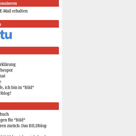
onnieren
E-Mail erhalten
n
rklärung
rbespot
mat
e
e, ich bin in "Bild"
Dblog?
rbuch
gen für "Bild"
eren zurück: Das BILDblog-