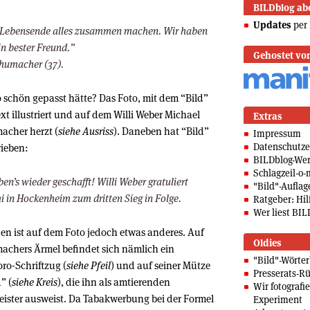
BILDblog ab
Updates
per 
s Lebensende alles zusammen machen. Wir haben
in bester Freund.”
Gehostet vo
chumacher (37).
 schön gepasst hätte? Das Foto, mit dem “Bild”
xt illustriert und auf dem Willi Weber Michael
Extras
acher herzt (
siehe Ausriss
). Daneben hat “Bild”
Impressum
Datenschutze
ieben:
BILDblog-We
Schlagzeil-o-
ben’s wieder geschafft! Willi Weber gratuliert
"Bild"-Auflag
 in Hockenheim zum dritten Sieg in Folge.
Ratgeber: Hilf
Wer liest BIL
en ist auf dem Foto jedoch etwas anderes. Auf
Oldies
chers Ärmel befindet sich nämlich ein
"Bild"-Wörte
ro-Schriftzug (
siehe Pfeil
) und auf seiner Mütze
Presserats-Rü
” (
siehe Kreis
), die ihn als amtierenden
Wir fotografi
ister ausweist. Da Tabakwerbung bei der Formel
Experiment