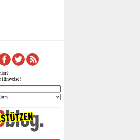
hier?
e Hinweise?