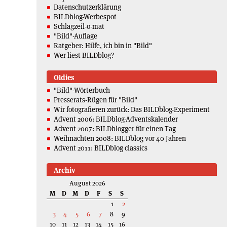
Datenschutzerklärung
BILDblog-Werbespot
Schlagzeil-o-mat
"Bild"-Auflage
Ratgeber: Hilfe, ich bin in "Bild"
Wer liest BILDblog?
Oldies
"Bild"-Wörterbuch
Presserats-Rügen für "Bild"
Wir fotografieren zurück: Das BILDblog-Experiment
Advent 2006: BILDblog-Adventskalender
Advent 2007: BILDblogger für einen Tag
Weihnachten 2008: BILDblog vor 40 Jahren
Advent 2011: BILDblog classics
Archiv
August 2026
M
D
M
D
F
S
S
1
2
3
4
5
6
7
8
9
10
11
12
13
14
15
16