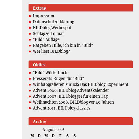
Extras
Impressum
Datenschutzerklärung
BILDblog-Werbespot
Schlagzeil-o-mat
"Bild"-Auflage
Ratgeber: Hilfe, ich bin in "Bild"
Wer liest BILDblog?
Oldies
"Bild"-Wörterbuch
Presserats-Rügen für "Bild"
Wir fotografieren zurück: Das BILDblog-Experiment
Advent 2006: BILDblog-Adventskalender
Advent 2007: BILDblogger für einen Tag
Weihnachten 2008: BILDblog vor 40 Jahren
Advent 2011: BILDblog classics
Archiv
August 2026
M
D
M
D
F
S
S