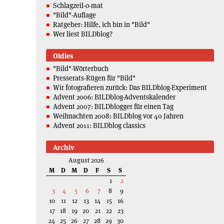
Schlagzeil-o-mat
"Bild"-Auflage
Ratgeber: Hilfe, ich bin in "Bild"
Wer liest BILDblog?
Oldies
"Bild"-Wörterbuch
Presserats-Rügen für "Bild"
Wir fotografieren zurück: Das BILDblog-Experiment
Advent 2006: BILDblog-Adventskalender
Advent 2007: BILDblogger für einen Tag
Weihnachten 2008: BILDblog vor 40 Jahren
Advent 2011: BILDblog classics
Archiv
August 2026
M
D
M
D
F
S
S
1
2
3
4
5
6
7
8
9
10
11
12
13
14
15
16
17
18
19
20
21
22
23
24
25
26
27
28
29
30