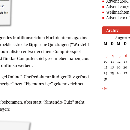
Advent 2006:
Advent 2007:
Weihnachten 
Advent 2011: 
Archiv
leger des traditionsreichen Nachrichtenmagazins
August 
M
D
M
D
erbeklickstrecke läppische Quizfragen (“Wo steht
 Journalisten entweder einem Computerspiel
3
4
5
6
t für das Computerspiel geschrieben haben, aus
10
11
12
13
m dafür zu werben.
17
18
19
20
24
25
26
27
gel Online”-Chefredakteur Rüdiger Ditz gefragt,
31
Anzeige” bzw. “Eigenanzeige” gekennzeichnet
« Jul
t bekommen, aber statt “Nintendo-Quiz” steht
ragen: