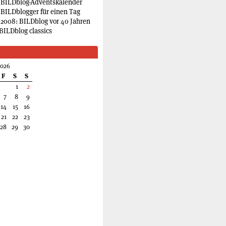
 BILDblog-Adventskalender
 BILDblogger für einen Tag
2008: BILDblog vor 40 Jahren
BILDblog classics
2026
F
S
S
1
2
7
8
9
14
15
16
21
22
23
28
29
30