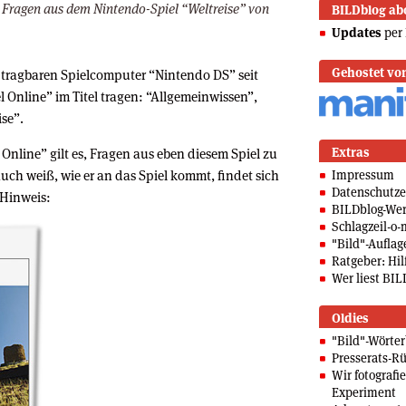
t Fragen aus dem Nintendo-Spiel “Weltreise” von
BILDblog ab
Updates
per 
Gehostet vo
n tragbaren Spielcomputer “Nintendo DS” seit
l Online” im Titel tragen: “Allgemeinwissen”,
ise”.
Extras
nline” gilt es, Fragen aus eben diesem Spiel zu
uch weiß, wie er an das Spiel kommt, findet sich
Impressum
Datenschutze
 Hinweis:
BILDblog-We
Schlagzeil-o-
"Bild"-Auflag
Ratgeber: Hilf
Wer liest BIL
Oldies
"Bild"-Wörte
Presserats-Rü
Wir fotografi
Experiment