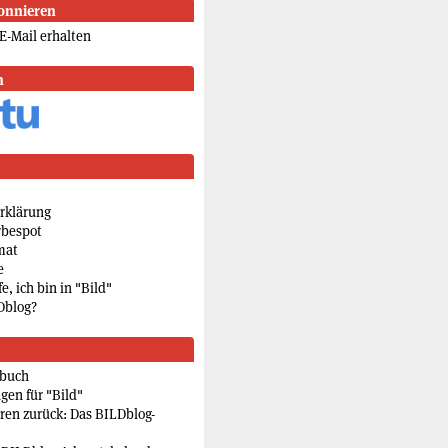
onnieren
E-Mail erhalten
n
rklärung
rbespot
mat
e
e, ich bin in "Bild"
Dblog?
rbuch
gen für "Bild"
eren zurück: Das BILDblog-