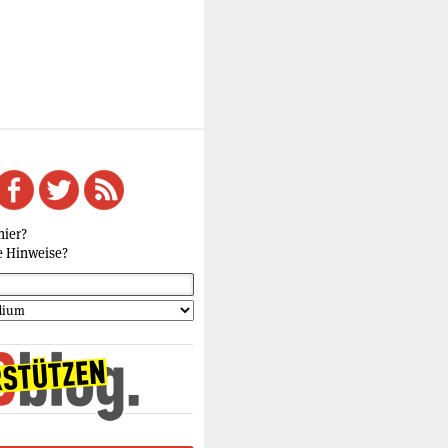
hier?
e Hinweise?