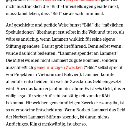
nicht ausdrücklich die “Bild”-Unterstellungen gerade rückt,
muss damit leben, dass “Bild” sie als wahr annimmt.
Auf geschickte und perfide Weise bringt “Bild” die “möglichen
Spekulationen” überhaupt erst selbst in die Welt und tut so, als
wäre es anrüchig, wenn Lammert wirklich für seine eigene
Stiftung spendete. Das ist grob irreführend. Denn selbst wenn,
würde das nicht bedeuten: “Lammert spendet an Lammert”.
Die Mittel würden nicht Lammert zugute kommen, sondern
ausschließlich
gemeinnützigen Zwecken
(“Bild” selbst spricht
von Projekten in Vietnam und Bolivien). Lammert könnte
allenfalls entscheiden, für welche Zwecke das Geld eingesetzt
wird. Aber das kann er ja ohnehin schon: Es ist
sein
Geld, das er
völlig legal für seine Aufsichtsratstätigkeit von der RAG
bekommt. Für welchen gemeinnützigen Zweck er es ausgibt, ist
so oder so seine Entscheidung. Wenn Norbert Lammert das Geld
der Norbert-Lammert-Stiftung spendet, ist daran nichts
Anrüchiges. Klingt merkwürdig, ist aber so.