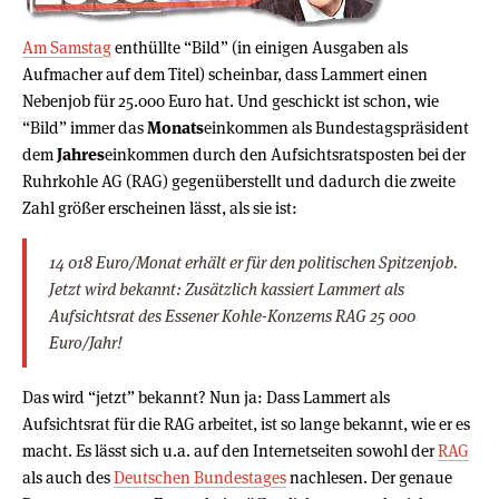
Am Samstag
enthüllte “Bild” (in einigen Ausgaben als
Aufmacher auf dem Titel) scheinbar, dass Lammert einen
Nebenjob für 25.000 Euro hat. Und geschickt ist schon, wie
“Bild” immer das
Monats
einkommen als Bundestagspräsident
dem
Jahres
einkommen durch den Aufsichtsratsposten bei der
Ruhrkohle AG (RAG) gegenüberstellt und dadurch die zweite
Zahl größer erscheinen lässt, als sie ist:
14 018 Euro/Monat erhält er für den politischen Spitzenjob.
Jetzt wird bekannt: Zusätzlich kassiert Lammert als
Aufsichtsrat des Essener Kohle-Konzerns RAG 25 000
Euro/Jahr!
Das wird “jetzt” bekannt? Nun ja: Dass Lammert als
Aufsichtsrat für die RAG arbeitet, ist so lange bekannt, wie er es
macht. Es lässt sich u.a. auf den Internetseiten sowohl der
RAG
als auch des
Deutschen Bundestages
nachlesen. Der genaue