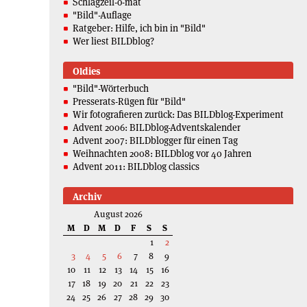
Schlagzeil-o-mat
"Bild"-Auflage
Ratgeber: Hilfe, ich bin in "Bild"
Wer liest BILDblog?
Oldies
"Bild"-Wörterbuch
Presserats-Rügen für "Bild"
Wir fotografieren zurück: Das BILDblog-Experiment
Advent 2006: BILDblog-Adventskalender
Advent 2007: BILDblogger für einen Tag
Weihnachten 2008: BILDblog vor 40 Jahren
Advent 2011: BILDblog classics
Archiv
August 2026
M
D
M
D
F
S
S
1
2
3
4
5
6
7
8
9
10
11
12
13
14
15
16
17
18
19
20
21
22
23
24
25
26
27
28
29
30