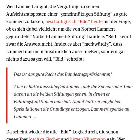
Weil Lammert angibt, die Vergütung für seinen
Aufsichtsratsposten einer “gemeinnützigen Stiftung” zugute
kommen zu lassen,
beschäftigt sich “Bild” heute
mit der Frage,
ob es sich dabei vielleicht um die von Norbert Lammert
gegründete “Norbert-Lammert-Stiftung” handele. “Bild” kennt
zwar die Antwort nicht, findet es aber “merkwürdig”, dass
Lammert das nicht ausdrücklich ausschließen, sondern gar
nichts dazu sagen will. “Bild” schreibt:
Das ist das gute Recht des Bundestagspräsidenten!
Aber er hätte ausschließen können, daß die Spende oder Teile
davon an die beiden Stiftungen gehen, in denen er
Führungsfunktionen inne hat. Damit hätte er möglichen
Spekulationen die Grundlage entzogen, Lammert spende an
Lammert …
Da scheint wieder die alte “Bild”-Logik durch, die schon
gegenüber
Joschka Fischer
und
Jürgen Klinsmann
galt: Wer