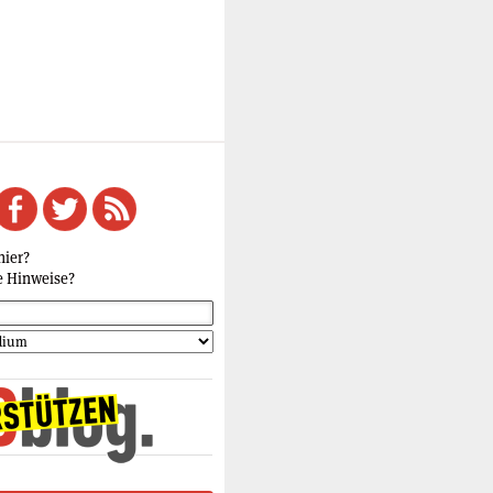
hier?
e Hinweise?