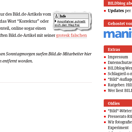
BILDblog ab
Updates
per 
ktur des Bild.de-Artikels vom
 das Wort “Korrektur” oder
Gehostet vo
nteil, online sogar einen
ten Bild.de-Artikel mit seiner
grotesk falschen
Extras
en Sonntagmorgen surfen Bild.de-Mitarbeiter hier
Impressum
en entfernt worden.
Datenschutze
BILDblog-We
Schlagzeil-o-
"Bild"-Auflag
Ratgeber: Hilf
Wer liest BIL
Oldies
"Bild"-Wörte
Presserats-Rü
Wir fotografi
Experiment