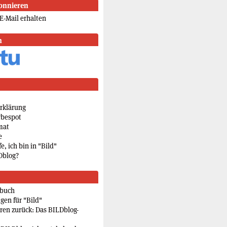
onnieren
E-Mail erhalten
n
rklärung
rbespot
mat
e
e, ich bin in "Bild"
Dblog?
rbuch
gen für "Bild"
eren zurück: Das BILDblog-